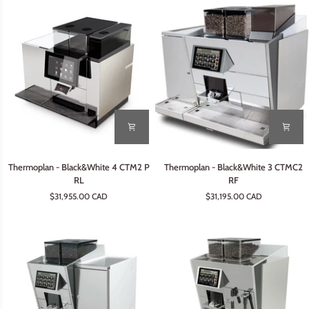
Thermoplan
Thermoplan
Thermoplan - Black&White 4 CTM2 P
Thermoplan - Black&White 3 CTMC2
-
-
RL
RF
Black&White
Black&White
$31,955.00 CAD
$31,195.00 CAD
4
3
CTM2
CTMC2
P
RF
RL