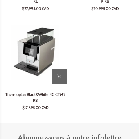
RL
P RS
Black&White
Black&White
$27,995.00 CAD
$20,995.00 CAD
4
4C
CTM2
CTM2
RL
P
RS
Thermoplan
Thermoplan Black&White 4C CTM2
Black&White
RS
4C
$17,895.00 CAD
CTM2
RS
Abonnez-vous à notre infolettre