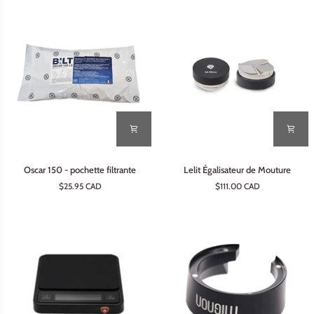
Oscar
Lelit
Oscar 150 - pochette filtrante
Lelit Égalisateur de Mouture
150
Égalisateur
$25.95 CAD
$111.00 CAD
-
de
pochette
Mouture
filtrante