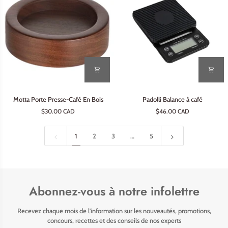
Motta
Padolli
Motta Porte Presse-Café En Bois
Padolli Balance à café
Porte
Balance
$30.00 CAD
$46.00 CAD
Presse-
à
Café
café
En
1
2
3
…
5
Bois
Abonnez-vous à notre infolettre
Recevez chaque mois de l'information sur les nouveautés, promotions,
concours, recettes et des conseils de nos experts