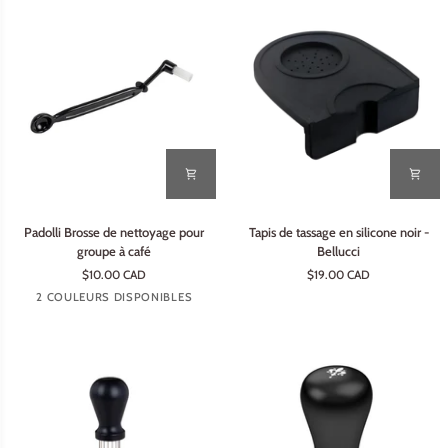
Padolli
Tapis
Padolli Brosse de nettoyage pour
Tapis de tassage en silicone noir -
Brosse
de
groupe à café
Bellucci
de
tassage
$10.00 CAD
$19.00 CAD
nettoyage
en
Rouge
Noir
2 COULEURS DISPONIBLES
pour
silicone
groupe
noir
à
-
café
Bellucci