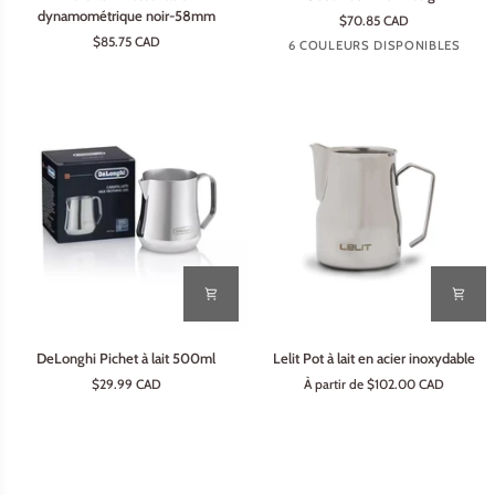
-
wdt
dynamométrique noir-58mm
$70.85 CAD
Presse-
E-
$85.75 CAD
Argent
Argent
Argent
Noir
Noir
6 COULEURS DISPONIBLES
café
Pur
et
et
et
et
et
dynamométrique
Design
Chêne
Noyer
Padouk
Chêne
Noyer
noir-
58mm
DeLonghi
Lelit
DeLonghi Pichet à lait 500ml
Lelit Pot à lait en acier inoxydable
Pichet
Pot
$29.99 CAD
À partir de $102.00 CAD
à
à
lait
lait
500ml
en
acier
inoxydable