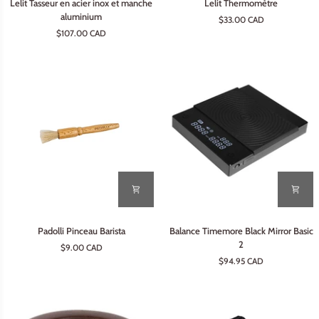
Lelit Tasseur en acier inox et manche
Lelit Thermomètre
Tasseur
Thermomètre
aluminium
$33.00 CAD
en
$107.00 CAD
acier
inox
et
manche
aluminium
Padolli
Balance
Padolli Pinceau Barista
Balance Timemore Black Mirror Basic
Pinceau
Timemore
2
$9.00 CAD
Barista
Black
$94.95 CAD
Mirror
Basic
2