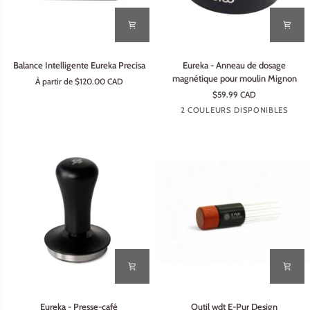
Balance
Eureka
Balance Intelligente Eureka Precisa
Eureka - Anneau de dosage
Intelligente
-
magnétique pour moulin Mignon
À partir de $120.00 CAD
Eureka
Anneau
$59.99 CAD
Precisa
de
Noir
Argent
2 COULEURS DISPONIBLES
dosage
magnétique
pour
moulin
Mignon
Eureka
Outil
Eureka - Presse-café
Outil wdt E-Pur Design