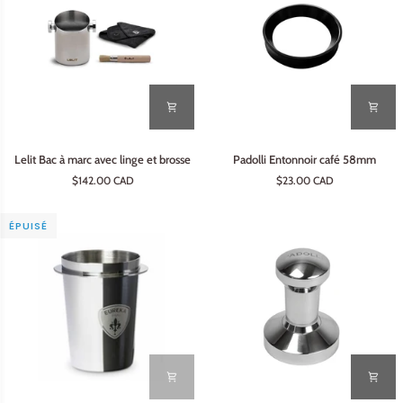
Lelit
Padolli
Lelit Bac à marc avec linge et brosse
Padolli Entonnoir café 58mm
Bac
Entonnoir
$142.00 CAD
$23.00 CAD
à
café
marc
58mm
avec
ÉPUISÉ
linge
et
brosse