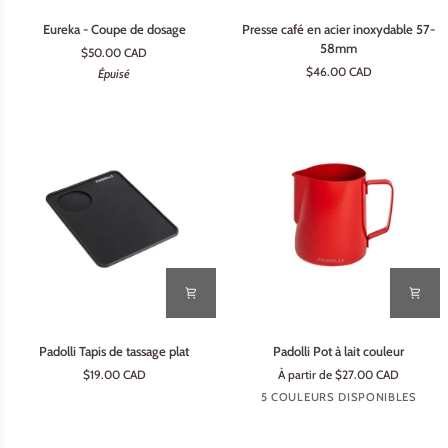
Eureka
Presse
Eureka - Coupe de dosage
Presse café en acier inoxydable 57-
-
café
58mm
$50.00 CAD
Coupe
en
$46.00 CAD
Épuisé
de
acier
dosage
inoxydable
57-
58mm
Padolli
Padolli
Padolli Tapis de tassage plat
Padolli Pot à lait couleur
Tapis
Pot
$19.00 CAD
À partir de $27.00 CAD
de
à
Rouge
Bleu
Noir
Rose
Or
5 COULEURS DISPONIBLES
tassage
lait
pastel
rose
plat
couleur