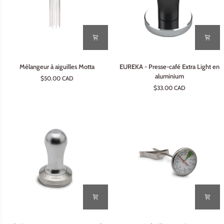
Mélangeur
EUREKA
Mélangeur à aiguilles Motta
EUREKA - Presse-café Extra Light en
à
-
aluminium
$50.00 CAD
aiguilles
Presse-
$33.00 CAD
Motta
café
Extra
Light
en
aluminium
Lelit
Lelit