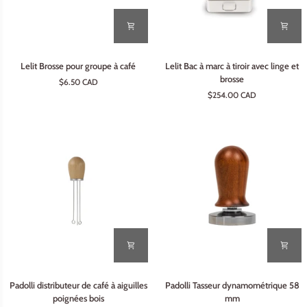
Lelit
Lelit
Lelit Brosse pour groupe à café
Lelit Bac à marc à tiroir avec linge et
Brosse
Bac
brosse
$6.50 CAD
pour
à
$254.00 CAD
groupe
marc
à
à
café
tiroir
avec
linge
et
brosse
Padolli
Padolli
Padolli distributeur de café à aiguilles
Padolli Tasseur dynamométrique 58
distributeur
Tasseur
poignées bois
mm
de
dynamométrique