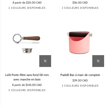
À partir de $20.00 CAD
$56.00 CAD
café
58
Bois
Bois
Bois
Bois
2 COULEURS DISPONIBLES
2 COULEURS DISPONIBLES
à
mm
de
de
Clair
noir
aiguilles
hêtre
noyer
poignées
bois
Lelit
Padolli
Lelit Porte-filtre sans fond 58 mm
Padolli Bac à marc de comptoir
Porte-
Bac
avec manche en bois
$39.00 CAD
filtre
à
À partir de $145.00 CAD
Noir
Rose
2 COULEURS DISPONIBLES
sans
marc
Bois
Bois
Bois
Bois
Bois
pastel
5 COULEURS DISPONIBLES
fond
de
de
noir
d'érable
zébré
de
58
comptoir
noyer
fresne
mm
avec