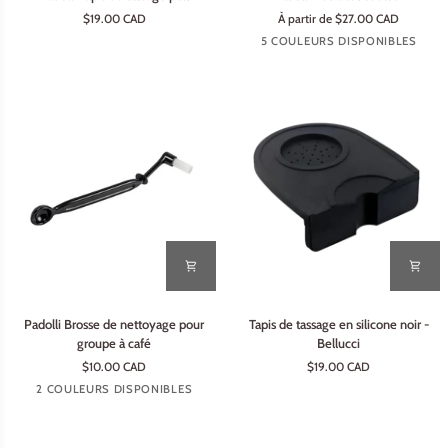
Tapis
Pot
$19.00 CAD
À partir de $27.00 CAD
de
à
Rouge
Bleu
Noir
Rose
Or
5 COULEURS DISPONIBLES
tassage
lait
pastel
rose
plat
couleur
Padolli
Tapis
Padolli Brosse de nettoyage pour
Tapis de tassage en silicone noir -
Brosse
de
groupe à café
Bellucci
de
tassage
$10.00 CAD
$19.00 CAD
nettoyage
en
Rouge
Noir
2 COULEURS DISPONIBLES
pour
silicone
groupe
noir
à
-