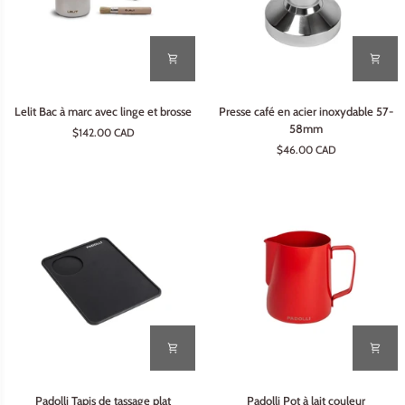
Lelit
Presse
Lelit Bac à marc avec linge et brosse
Presse café en acier inoxydable 57-
Bac
café
58mm
$142.00 CAD
à
en
$46.00 CAD
marc
acier
avec
inoxydable
linge
57-
et
58mm
brosse
Padolli
Padolli
Padolli Tapis de tassage plat
Padolli Pot à lait couleur