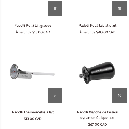
Padolli
Padolli
Padolli Pot à lait gradué
Padolli Pot à lait latte art
Pot
Pot
À partir de $15.00 CAD
À partir de $40.00 CAD
à
à
lait
lait
gradué
latte
art
Padolli
Padolli
Padolli Thermomètre à lait
Padolli Manche de tasseur
Thermomètre
Manche
dynamométrique noir
$13.00 CAD
à
de
$67.00 CAD
lait
tasseur