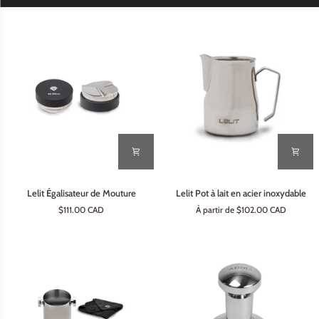
Lelit
Lelit
Lelit Égalisateur de Mouture
Lelit Pot à lait en acier inoxydable
Égalisateur
Pot
$111.00 CAD
À partir de $102.00 CAD
de
à
Mouture
lait
en
acier
inoxydable