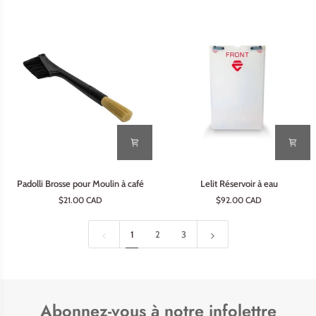
dynamométrique
noir
Padolli
Lelit
Padolli Brosse pour Moulin à café
Lelit Réservoir à eau
Brosse
Réservoir
$21.00 CAD
$92.00 CAD
pour
à
Moulin
eau
à
1
2
3
café
Abonnez-vous à notre infolettre