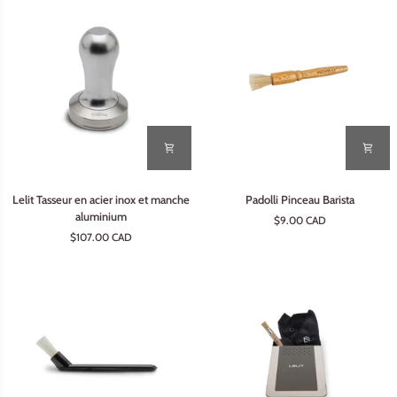
café
Bellucci
Lelit
Padolli
Lelit Tasseur en acier inox et manche
Padolli Pinceau Barista
Tasseur
Pinceau
aluminium
$9.00 CAD
en
Barista
$107.00 CAD
acier
inox
et
manche
aluminium