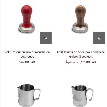
manche
en
bois
Lelit
Lelit
Lelit Tasseur en inox et manche en
Lelit Tasseur en acier inox et manche
Tasseur
Tasseur
bois rouge
en bois 2 couleurs
en
en
$69.00 CAD
À partir de $126.00 CAD
inox
acier
et
inox
manche
et
en
manche
bois
en
rouge
bois
2
couleurs