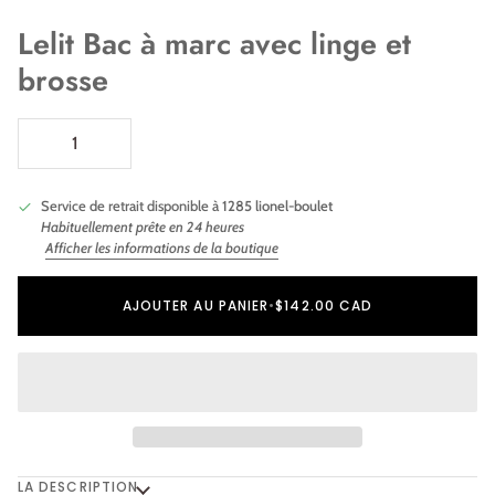
Lelit Bac à marc avec linge et
brosse
Service de retrait disponible à
1285 lionel-boulet
Habituellement prête en 24 heures
Afficher les informations de la boutique
Ajout au panier
Ajouté au panier
AJOUTER AU PANIER
•
$142.00 CAD
LA DESCRIPTION