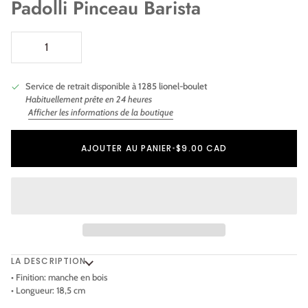
Padolli Pinceau Barista
Service de retrait disponible à
1285 lionel-boulet
Habituellement prête en 24 heures
Afficher les informations de la boutique
Ajout au panier
Ajouté au panier
AJOUTER AU PANIER
•
$9.00 CAD
LA DESCRIPTION
• Finition: manche en bois
• Longueur: 18,5 cm