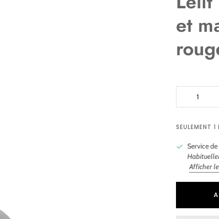
Lelit
et m
roug
SEULEMENT 1
Service de 
Habituelle
Afficher l
Ajout au panie
Ajouté au pani
A