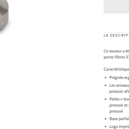
LA DESCRIP
Ce tasseur a é
porte-filtres
Caractéristique
Poignée er
Les anneaux
pressoir af
Petite « bo
pressoir et
pressoir
Base parfa
Logo imprim