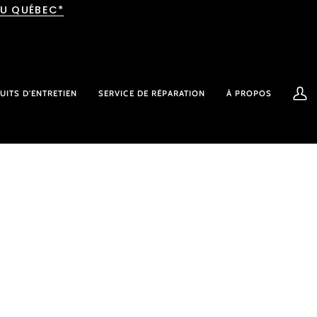
AU QUÉBEC*
UITS D'ENTRETIEN
SERVICE DE RÉPARATION
À PROPOS
Mon
comp