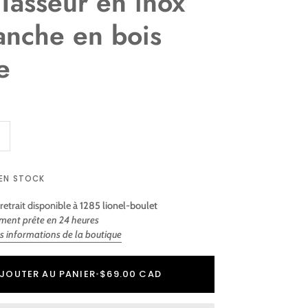
 Tasseur en inox
anche en bois
e
 EN STOCK
retrait disponible à
1285 lionel-boulet
ment prête en 24 heures
es informations de la boutique
r
er
JOUTER AU PANIER
•
$69.00 CAD