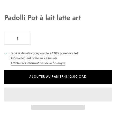
Padolli Pot à lait latte art
Service de retrait disponible à
1285 lionel-boulet
Habituellement prête en 24 heures
Afficher les informations de la boutique
Ajout au panier
Ajouté au panier
AJOUTER AU PANIER
•
$42.00 CAD