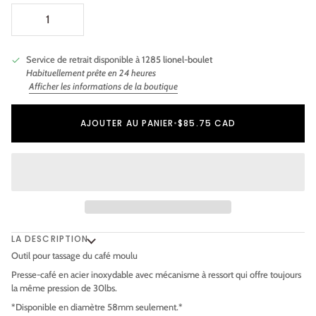
Service de retrait disponible à
1285 lionel-boulet
Habituellement prête en 24 heures
Afficher les informations de la boutique
Ajout au panier
Ajouté au panier
AJOUTER AU PANIER
•
$85.75 CAD
LA DESCRIPTION
Outil pour tassage du café moulu
Presse-café en acier inoxydable avec mécanisme à ressort qui offre toujours
la même pression de 30lbs.
*Disponible en diamètre 58mm seulement.*