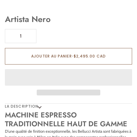
Artista Nero
Ajout au panier
Ajouté au panier
AJOUTER AU PANIER
•
$2,495.00 CAD
LA DESCRIPTION
MACHINE ESPRESSO
TRADITIONNELLE HAUT DE GAMME
D’une qualité de finition exceptionnelle, les Bellucci Artista sont fabriquées à