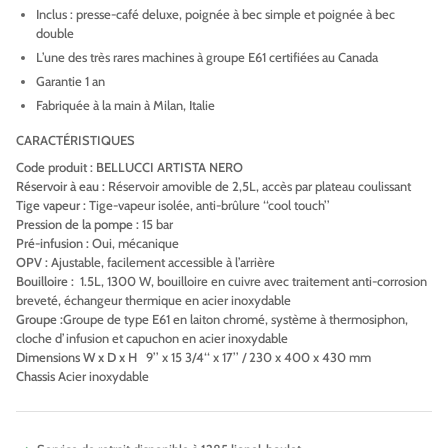
Inclus : presse-café deluxe, poignée à bec simple et poignée à bec
double
L’une des très rares machines à groupe E61 certifiées au Canada
Garantie 1 an
Fabriquée à la main à Milan, Italie
CARACTÉRISTIQUES
Code produit : BELLUCCI ARTISTA NERO
Réservoir à eau :
Réservoir amovible de 2,5L, accès par plateau coulissant
Tige vapeur :
Tige-vapeur isolée, anti-brûlure ‘‘cool touch’’
Pression de la pompe :
15 bar
Pré-infusion :
Oui, mécanique
OPV :
Ajustable, facilement accessible à l’arrière
Bouilloire
:
1.5L, 1300 W, bouilloire en cuivre avec traitement anti-corrosion
breveté, échangeur thermique en acier inoxydable
Groupe :
Groupe de type E61 en laiton chromé, système à thermosiphon,
cloche d’infusion et capuchon en acier inoxydable
Dimensions W x D x H
9’’ x 15 3/4‘‘ x 17’’ / 230 x 400 x 430 mm
Chassis
Acier inoxydable