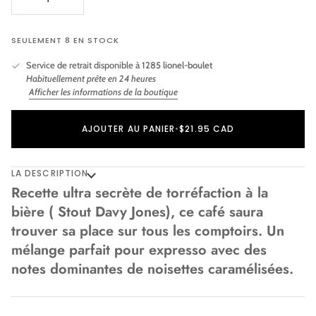
SEULEMENT 8 EN STOCK
Service de retrait disponible à
1285 lionel-boulet
Habituellement prête en 24 heures
Afficher les informations de la boutique
Ajout au panier
Ajouté au panier
AJOUTER AU PANIER
•
$21.95 CAD
LA DESCRIPTION
Recette ultra secrète de torréfaction à la
bière ( Stout Davy Jones), ce café saura
trouver sa place sur tous les comptoirs. Un
mélange parfait pour expresso avec des
notes dominantes de noisettes caramélisées.