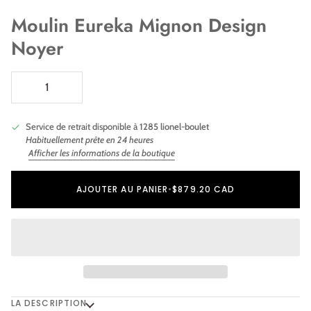
Moulin Eureka Mignon Design
Noyer
Service de retrait disponible à
1285 lionel-boulet
Habituellement prête en 24 heures
Afficher les informations de la boutique
Ajout au panier
Ajouté au panier
AJOUTER AU PANIER
•
$879.20 CAD
LA DESCRIPTION