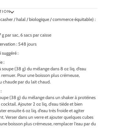
TION
 (casher / halal / biologique / commerce équitable) :
g par sac, 6 sacs par caisse
rvation :
548 jours
 suggéré :
e :
à soupe (38 g) du mélange dans 8 oz liq. d’eau
n remuer. Pour une boisson plus crémeuse,
u chaude par du lait chaud.
:
soupe (38 g) du mélange dans un shaker à protéines
cocktail. Ajouter 2 oz liq. d’eau tiède et bien
er ensuite 6 oz liq. d’eau très froide et agiter
. Verser dans un verre et ajouter quelques cubes
 une boisson plus crémeuse, remplacer l’eau par du