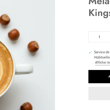
Méla
King
Service de 
Habituelle
Afficher l
Ajout au panie
Ajouté au pani