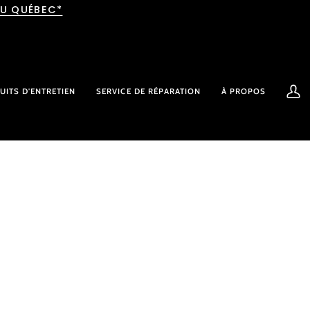
AU QUÉBEC*
UITS D'ENTRETIEN
SERVICE DE RÉPARATION
À PROPOS
Mon
comp