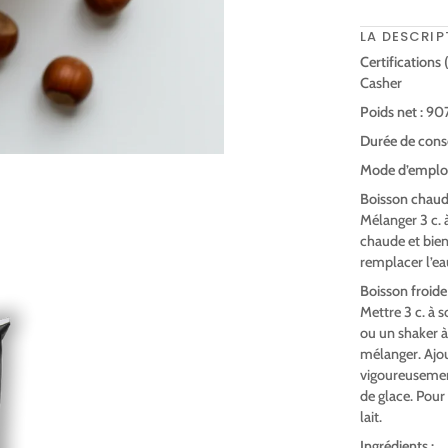
LA DESCRIP
Certifications
Casher
Poids net :
907 
Durée de conse
Mode d’emploi
Boisson chaud
Mélanger 3 c. 
chaude et bie
remplacer l’ea
Boisson froide 
Mettre 3 c. à 
ou un shaker à 
mélanger. Ajout
vigoureusement
de glace. Pour
lait.
Ingrédients :