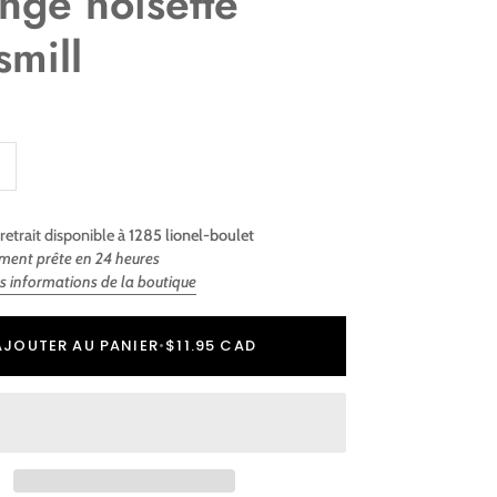
nge noisette
smill
retrait disponible à
1285 lionel-boulet
ment prête en 24 heures
es informations de la boutique
r
er
AJOUTER AU PANIER
•
$11.95 CAD