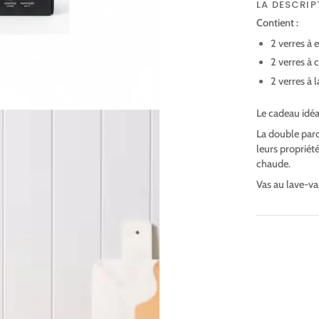
LA DESCRIP
Contient :
2 verres à 
2 verres à
2 verres à 
Le cadeau idéa
La double paro
leurs propriét
chaude.
Vas au lave-vai