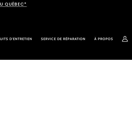
AU QUÉBEC*
UITS D'ENTRETIEN
SERVICE DE RÉPARATION
À PROPOS
Mon
comp