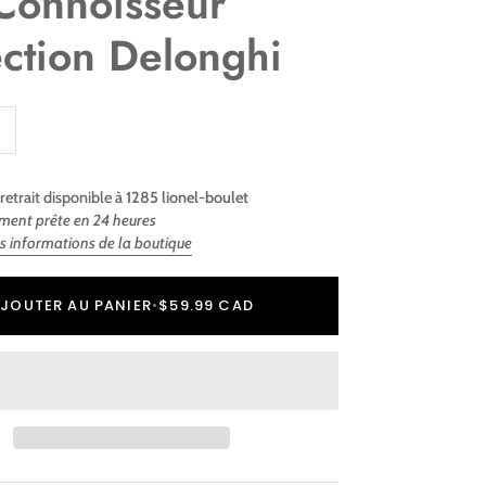
Connoisseur
ection Delonghi
retrait disponible à
1285 lionel-boulet
ment prête en 24 heures
es informations de la boutique
r
er
JOUTER AU PANIER
•
$59.99 CAD