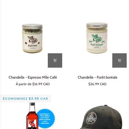
amour
et
chocolat
Chandelle
Chandelle
Chandelle - Espresso Mlle Café
Chandelle - Forêt boréale
-
-
À partir de $16.99 CAD
$26.99 CAD
Espresso
Forêt
Mlle
boréale
Café
ÉCONOMISEZ $3.96 CAD