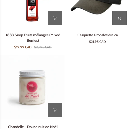
1883
Casquette
1883 Sirop Fruits mélangés (Mixed
Casquette Procafetière.ca
Sirop
Procafetière.ca
Berries)
$21.95 CAD
Fruits
$19.99 CAD
$23.95 CAD
mélangés
(Mixed
Berries)
Chandelle
Chandelle - Douce nuit de Noël