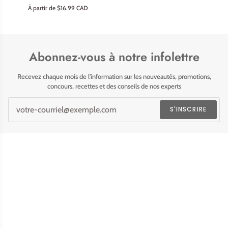
-
À partir de $16.99 CAD
Douce
nuit
de
Noël
Abonnez-vous à notre infolettre
Recevez chaque mois de l'information sur les nouveautés, promotions,
concours, recettes et des conseils de nos experts
S'INSCRIRE