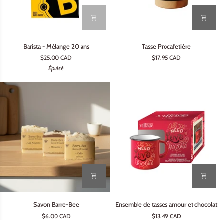
Barista
Tasse
Barista - Mélange 20 ans
Tasse Procafetière
-
Procafetière
$25.00 CAD
$17.95 CAD
Mélange
Épuisé
20
ans
Savon
Ensemble
Savon Barre-Bee
Ensemble de tasses amour et chocolat
Barre-
de
$6.00 CAD
$13.49 CAD
Bee
tasses