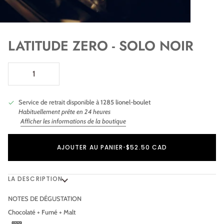
LATITUDE ZERO - SOLO NOIR
Service de retrait disponible à
1285 lionel-boulet
Habituellement prête en 24 heures
Afficher les informations de la boutique
Ajout au panier
Ajouté au panier
AJOUTER AU PANIER
•
$52.50 CAD
LA DESCRIPTION
NOTES DE DÉGUSTATION
Chocolaté
+
Fumé + Malt