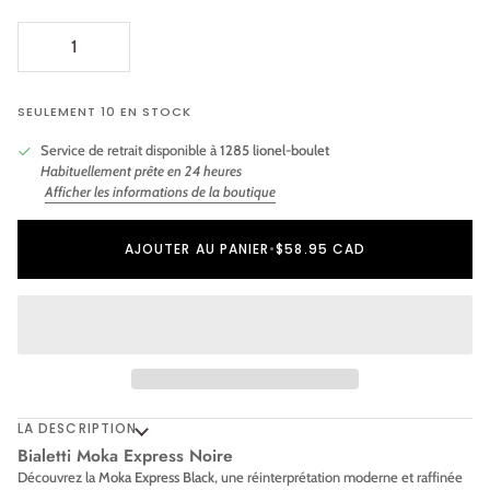
SEULEMENT 10 EN STOCK
Service de retrait disponible à
1285 lionel-boulet
Habituellement prête en 24 heures
Afficher les informations de la boutique
Ajout au panier
Ajouté au panier
AJOUTER AU PANIER
•
$58.95 CAD
LA DESCRIPTION
Bialetti Moka Express Noire
Découvrez la
Moka Express Black
, une réinterprétation moderne et raffinée