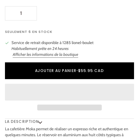
SEULEMENT 6 EN STOCK
Service de retrait disponible à
1285 lionel-boulet
Habituellement prête en 24 heures
Afficher les informations de la boutique
Ajout au panier
Ajouté au panier
AJOUTER AU PANIER
•
$55.95 CAD
LA DESCRIPTION
La cafetière Moka permet de réaliser un expresso riche et authentique en
quelques minutes. Le réservoir en aluminium aux huit côtés typiques à