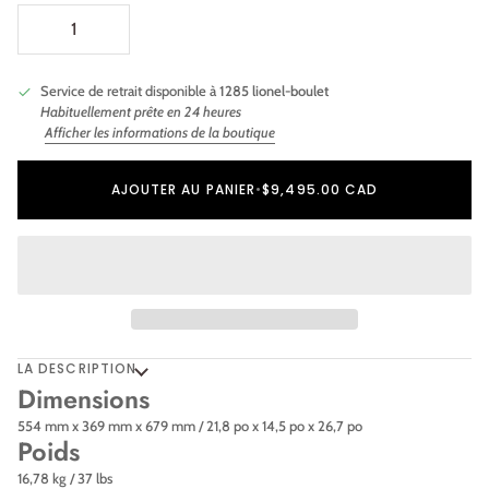
Service de retrait disponible à
1285 lionel-boulet
Habituellement prête en 24 heures
Afficher les informations de la boutique
Ajout au panier
Ajouté au panier
AJOUTER AU PANIER
•
$9,495.00 CAD
LA DESCRIPTION
Dimensions
554 mm x 369 mm x 679 mm / 21,8 po x 14,5 po x 26,7 po
Poids
16,78 kg / 37 lbs