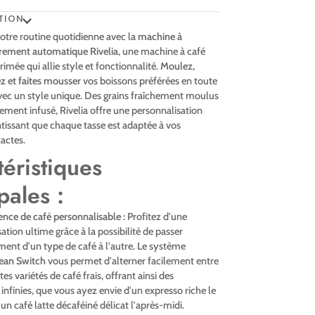
TION
tre routine quotidienne avec la
machine à
èrement automatique Rivelia
, une machine à café
imée qui allie style et fonctionnalité.
Moulez,
z et faites mousser
vos boissons préférées en toute
avec un style unique. Des grains fraîchement moulus
tement infusé, Rivelia offre une personnalisation
ntissant que chaque tasse est adaptée à vos
actes.
éristiques
pales :
nce de café personnalisable :
Profitez d'une
ation ultime grâce à la possibilité de passer
ent d'un type de café à l'autre. Le système
ean Switch
vous permet d'alterner facilement entre
tes variétés de café frais, offrant ainsi des
s infinies, que vous ayez envie d'un expresso riche le
un café latte décaféiné délicat l'après-midi.