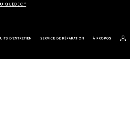
AU QUÉBEC*
UITS D'ENTRETIEN
SERVICE DE RÉPARATION
À PROPOS
Mon
comp