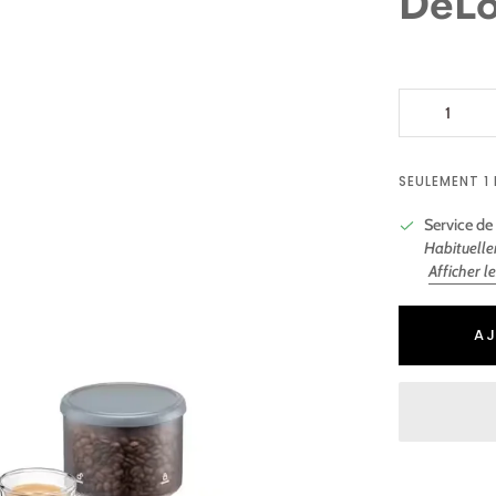
DeLo
SEULEMENT 1
Service de 
Habituelle
Afficher l
Ajout au panie
Ajouté au pani
AJ