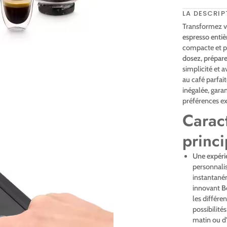
LA DESCRIP
Transformez vo
espresso enti
compacte et pr
dosez, prépare
simplicité et 
au café parfai
inégalée, gara
préférences ex
Caract
princi
Une expérie
personnalis
instantaném
innovant
B
les différen
possibilité
matin ou d'