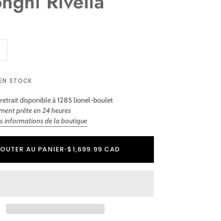
nghi Rivelia
 EN STOCK
retrait disponible à
1285 lionel-boulet
ment prête en 24 heures
es informations de la boutique
r
er
OUTER AU PANIER
•
$1,699.99 CAD