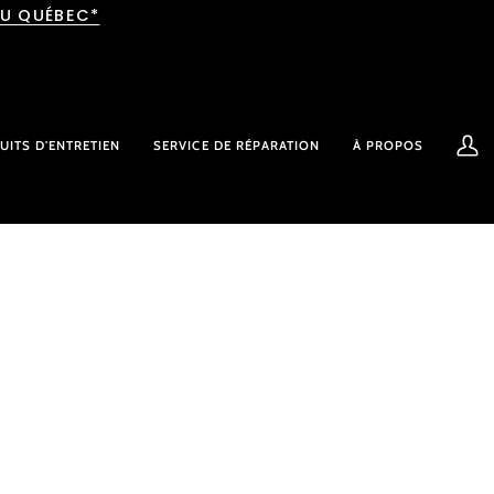
AU QUÉBEC*
UITS D'ENTRETIEN
SERVICE DE RÉPARATION
À PROPOS
Mon
comp