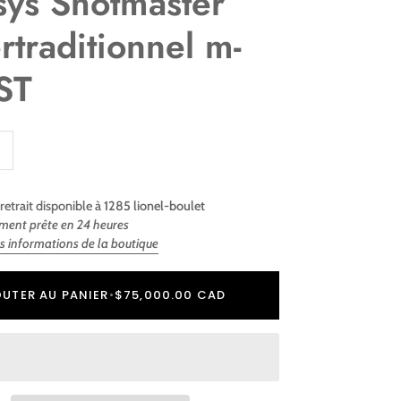
sys Shotmaster
rtraditionnel m-
ST
retrait disponible à
1285 lionel-boulet
ment prête en 24 heures
es informations de la boutique
r
er
UTER AU PANIER
•
$75,000.00 CAD