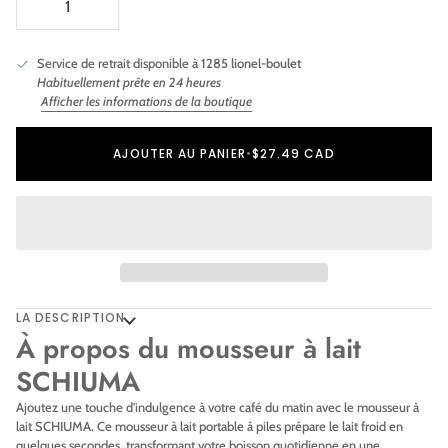
Service de retrait disponible à
1285 lionel-boulet
Habituellement prête en 24 heures
Afficher les informations de la boutique
Ajout au panier
Ajouté au panier
AJOUTER AU PANIER
•
$27.49 CAD
LA DESCRIPTION
À propos du mousseur à lait
SCHIUMA
Ajoutez une touche d'indulgence à votre café du matin avec le mousseur à
lait SCHIUMA. Ce mousseur à lait portable à piles prépare le lait froid en
quelques secondes, transformant votre boisson quotidienne en une