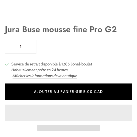
Jura Buse mousse fine Pro G2
Service de retrait disponible à
1285 lionel-boulet
Habituellement prête en 24 heures
Afficher les informations de la boutique
Ajout au panier
Ajouté au panier
AJOUTER AU PANIER
•
$159.00 CAD