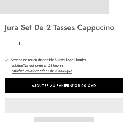
Jura Set De 2 Tasses Cappucino
Service de retrait disponible à
1285 lionel-boulet
Habituellement prête en 24 heures
Afficher les informations de la boutique
Ajout au panier
Ajouté au panier
AJOUTER AU PANIER
•
$105.00 CAD