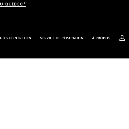
AU QUÉBEC*
UITS D'ENTRETIEN
SERVICE DE RÉPARATION
À PROPOS
Mon
comp