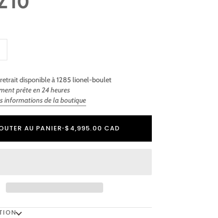
 Z10
retrait disponible à
1285 lionel-boulet
ment prête en 24 heures
es informations de la boutique
r
er
OUTER AU PANIER
•
$4,995.00 CAD
TION