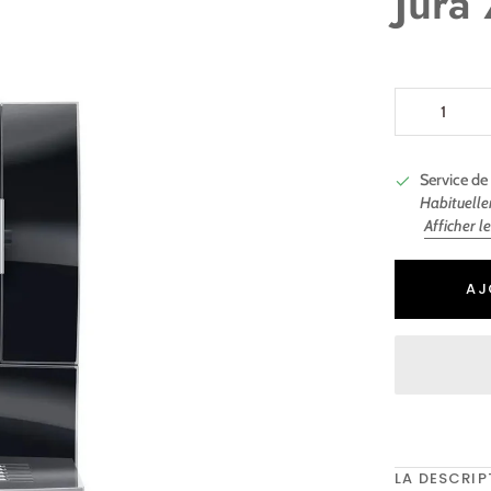
Jura
Service de 
Habituelle
Afficher l
Ajout au panie
Ajouté au pani
AJ
LA DESCRIP