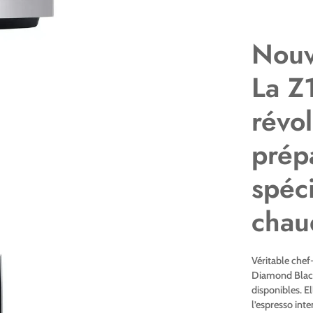
Nouv
La Z
révol
prép
spéci
chau
Véritable chef
Diamond Black 
disponibles. E
l’espresso int