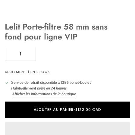
Lelit Porte-filtre 58 mm sans
fond pour ligne VIP
SEULEMENT 1 EN STOCK
Service de retrait disponible à
1285 lionel-boulet
Habituellement prête en 24 heures
Afficher les informations de la boutique
Ajout au panier
Ajouté au panier
AJOUTER AU PANIER
•
$122.00 CAD