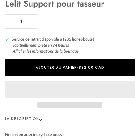
Lelit Support pour tasseur
Service de retrait disponible à
1285 lionel-boulet
Habituellement prête en 24 heures
Afficher les informations de la boutique
Ajout au panier
Ajouté au panier
AJOUTER AU PANIER
•
$92.00 CAD
LA DESCRIPTION
Finition en acier inoxydable brossé