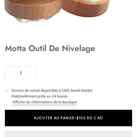
Motta Outil De Nivelage
Service de retrait disponible à
1285 lionel-boulet
Habituellement prête en 24 heures
Afficher les informations de la boutique
Ajout au panier
Ajouté au panier
AJOUTER AU PANIER
•
$102.50 CAD