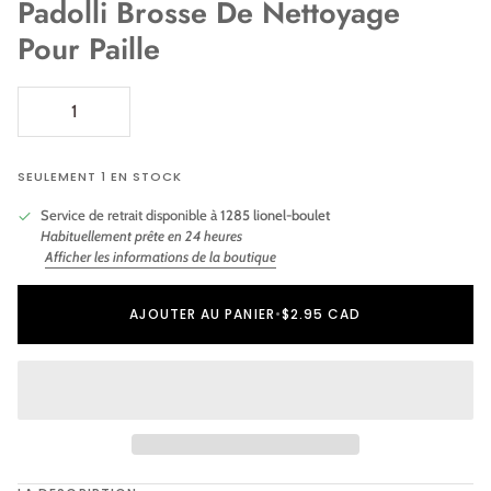
Padolli Brosse De Nettoyage
Pour Paille
SEULEMENT 1 EN STOCK
Service de retrait disponible à
1285 lionel-boulet
Habituellement prête en 24 heures
Afficher les informations de la boutique
Ajout au panier
Ajouté au panier
AJOUTER AU PANIER
•
$2.95 CAD