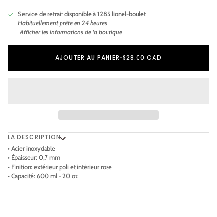
Service de retrait disponible à
1285 lionel-boulet
Habituellement prête en 24 heures
Afficher les informations de la boutique
Ajout au panier
Ajouté au panier
AJOUTER AU PANIER
•
$28.00 CAD
LA DESCRIPTION
• Acier inoxydable
• Épaisseur: 0,7 mm
• Finition: extérieur poli et intérieur rose
• Capacité: 600 ml - 20 oz