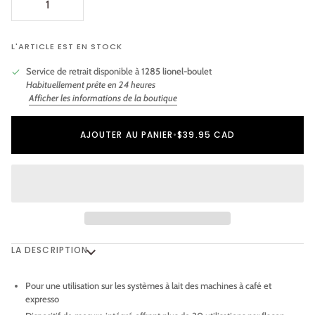
L'ARTICLE EST EN STOCK
Service de retrait disponible à
1285 lionel-boulet
Habituellement prête en 24 heures
Afficher les informations de la boutique
Ajout au panier
Ajouté au panier
AJOUTER AU PANIER
•
$39.95 CAD
LA DESCRIPTION
Pour une utilisation sur les systèmes à lait des machines à café et
expresso