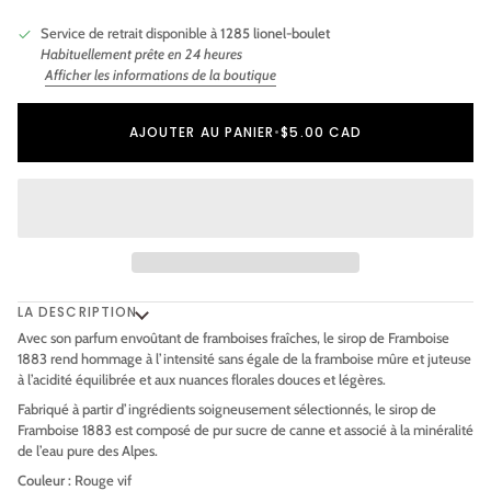
Service de retrait disponible à
1285 lionel-boulet
Habituellement prête en 24 heures
Afficher les informations de la boutique
Ajout au panier
Ajouté au panier
AJOUTER AU PANIER
•
$5.00 CAD
LA DESCRIPTION
Avec son parfum envoûtant de framboises fraîches, le sirop de Framboise
1883 rend hommage à l’intensité sans égale de la framboise mûre et juteuse
à l’acidité équilibrée et aux nuances florales douces et légères.
Fabriqué à partir d’ingrédients soigneusement sélectionnés, le sirop de
Framboise 1883 est composé de pur sucre de canne et associé à la minéralité
de l’eau pure des Alpes.
Couleur :
Rouge vif