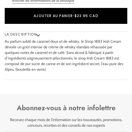
Afficher les informations de la boutique
Ajout au panier
Ajouté au panier
AJOUTER AU PANIER
•
$23.95 CAD
LA DESCRIPTION
Au parfum subtil de caramel doux et de whisky, le Sirop 1883 Irish Cream
dévoile un goût intense de crème de whisky irlandais réhaussée par
quelques notes de caramel et de café. Sans alcool & fabriqué à partir
d’ingrédients soigneusement sélectionnés, le sirop Irish Cream 1883 est
composé de pur sucre de canne et de son ingrédient secret, l’eau pure des
Alpes. (bouteille en verre)
Abonnez-vous à notre infolettre
Recevez chaque mois de l'information sur les nouveautés, promotions,
concours, recettes et des conseils de nos experts