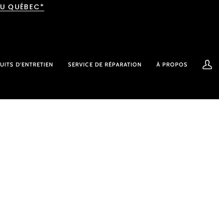
AU QUÉBEC*
UITS D'ENTRETIEN
SERVICE DE RÉPARATION
À PROPOS
Mon
comp