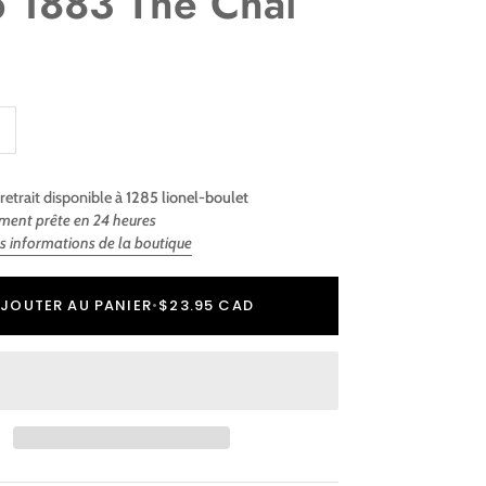
p 1883 Thé Chaï
retrait disponible à
1285 lionel-boulet
ment prête en 24 heures
es informations de la boutique
r
er
JOUTER AU PANIER
•
$23.95 CAD