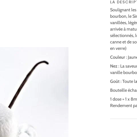
LA DESCRIP
Soulignant les
bourbon, le S
vanillées, lég
arrivée à matu
sélectionnés, 
canne et de son
en verre)
Couleur
: Jaun
Nez
: La saveu
vanille bourbo
Goût
: Toute l
Bouteille écha
1 dose = 1 x 8m
Rendement par