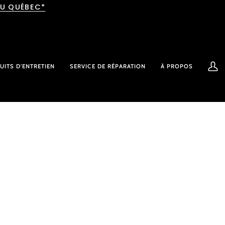
AU QUÉBEC*
UITS D'ENTRETIEN
SERVICE DE RÉPARATION
À PROPOS
Mon
comp