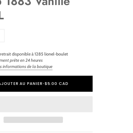
p 1883 Vanille
L
retrait disponible à
1285 lionel-boulet
ment prête en 24 heures
es informations de la boutique
r
er
AJOUTER AU PANIER
•
$5.00 CAD