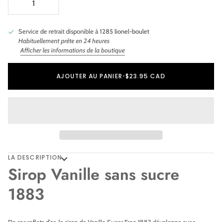
Service de retrait disponible à
1285 lionel-boulet
Habituellement prête en 24 heures
Afficher les informations de la boutique
Ajout au panier
Ajouté au panier
AJOUTER AU PANIER
•
$23.95 CAD
LA DESCRIPTION
Sirop Vanille sans sucre
1883
De ses reflets d’or, le sirop de Vanille Sugar Free 1883 développe avec