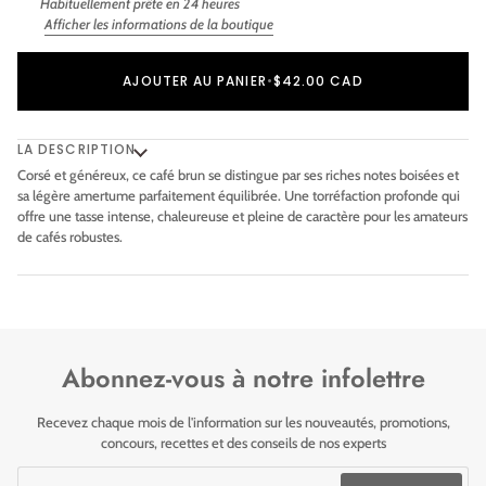
Habituellement prête en 24 heures
Afficher les informations de la boutique
Ajout au panier
Ajouté au panier
AJOUTER AU PANIER
•
$42.00 CAD
LA DESCRIPTION
Corsé et généreux, ce café brun se distingue par ses riches notes boisées et
sa légère amertume parfaitement équilibrée. Une torréfaction profonde qui
offre une tasse intense, chaleureuse et pleine de caractère pour les amateurs
de cafés robustes.
Abonnez-vous à notre infolettre
Recevez chaque mois de l'information sur les nouveautés, promotions,
concours, recettes et des conseils de nos experts