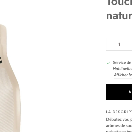
Touc
natu
Service de 
Habituelle
Afficher l
Ajout au panie
Ajouté au pani
A
LA DESCRIP
Débutez vos jo
arômes de sucr
noisette en bo