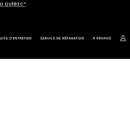
AU QUÉBEC*
UITS D'ENTRETIEN
SERVICE DE RÉPARATION
À PROPOS
Mon
comp