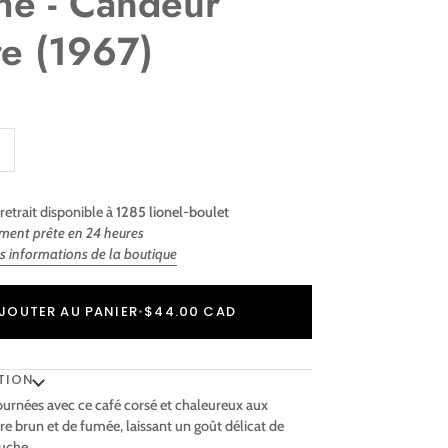
hé - Candeur
re (1967)
retrait disponible à
1285 lionel-boulet
ment prête en 24 heures
es informations de la boutique
r
er
JOUTER AU PANIER
•
$44.00 CAD
TION
urnées avec ce café corsé et chaleureux aux
e brun et de fumée, laissant un goût délicat de
uche.