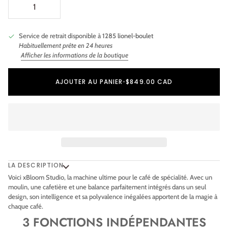
Service de retrait disponible à
1285 lionel-boulet
Habituellement prête en 24 heures
Afficher les informations de la boutique
Ajout au panier
Ajouté au panier
AJOUTER AU PANIER
•
$849.00 CAD
LA DESCRIPTION
Voici xBloom Studio, la machine ultime pour le café de spécialité. Avec un
moulin, une cafetière et une balance parfaitement intégrés dans un seul
design, son intelligence et sa polyvalence inégalées apportent de la magie à
chaque café.
3 FONCTIONS INDÉPENDANTES